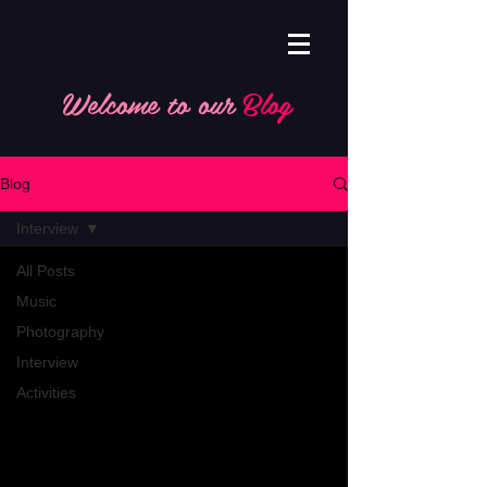
Welcome to our
Blog
Blog
Interview
All Posts
Music
Photography
Interview
Activities