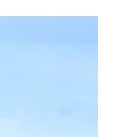
và ...