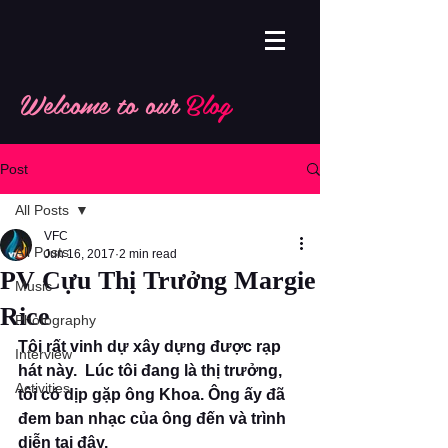
Welcome to our
Blog
Post
All Posts
VFC
All Posts
Jun 16, 2017
2 min read
PV Cựu Thị Trưởng Margie
Music
Rice
Photography
Tôi rất vinh dự xây dựng được rạp 
Interview
hát này.  Lúc tôi đang là thị trưởng, 
Activities
tôi có dịp gặp ông Khoa. Ông ấy đã 
đem ban nhạc của ông đến và trình 
diễn tại đây. 