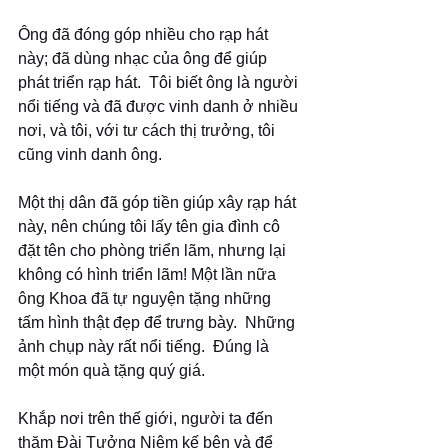
Ông đã đóng góp nhiều cho rạp hát 
này; đã dùng nhạc của ông để giúp 
phát triển rạp hát.  Tôi biết ông là người 
nổi tiếng và đã được vinh danh ở nhiều 
nơi, và tôi, với tư cách thị trưởng, tôi 
cũng vinh danh ông.  
Một thị dân đã góp tiền giúp xây rạp hát 
này, nên chúng tôi lấy tên gia đình cô 
đặt tên cho phòng triển lãm, nhưng lại 
không có hình triển lãm! Một lần nữa 
ông Khoa đã tự nguyện tặng những 
tấm hình thật đẹp để trưng bày.  Những 
ảnh chụp này rất nổi tiếng.  Đúng là 
một món quà tặng quý giá.
Khắp nơi trên thế giới, người ta đến 
thăm Đài Tưởng Niệm kế bên và để 