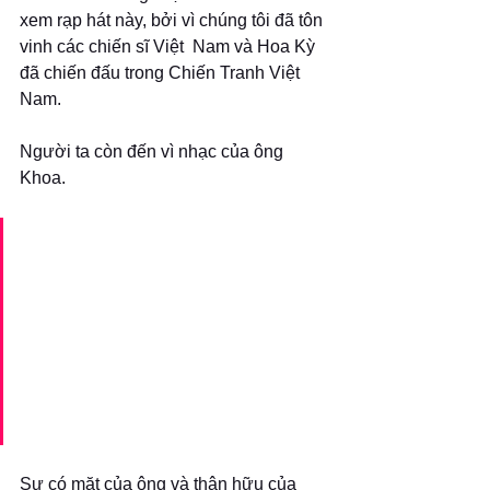
xem rạp hát này, bởi vì chúng tôi đã tôn 
vinh các chiến sĩ Việt  Nam và Hoa Kỳ 
đã chiến đấu trong Chiến Tranh Việt 
Nam. 
Người ta còn đến vì nhạc của ông 
Khoa.  
Ban nhạc của ông ta thật 
tuyệt.  Ông đã quy tụ các 
bạn trẻ vào thành một ban 
nhạc. Còn về nhạc của ông 
thì thật nổi bật.  Nhạc nghe 
hay quá! Khán giả nghe say 
mê cứ như bị thôi miên vậy.
Sự có mặt của ông và thân hữu của 